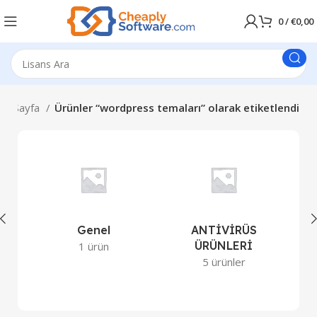
0
/
€
0,00
na Sayfa
Ürünler “wordpress temaları” olarak etiketlendi
Genel
ANTİVİRÜS
ÜRÜNLERİ
1 ürün
5 ürünler