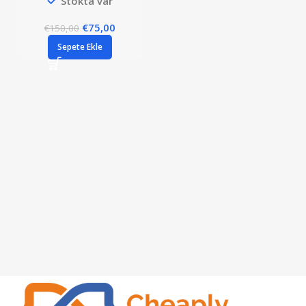
Stokta var
€
75,00
€
150,00
Sepete Ekle