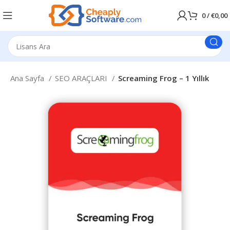
0
/
€
0,00
Ana Sayfa
SEO ARAÇLARI
Screaming Frog – 1 Yıllık